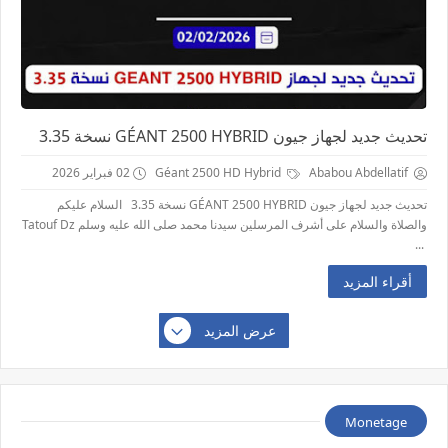
تحديث جديد لجهاز جيون GÉANT 2500 HYBRID نسخة 3.35
Ababou Abdellatif
Géant 2500 HD Hybrid
02 فبراير 2026
تحديث جديد لجهاز جيون GÉANT 2500 HYBRID نسخة 3.35 السلام عليكم
والصلاة والسلام على أشرف المرسلين سيدنا محمد صلى الله عليه وسلم Tatouf Dz
...
أقراء المزيد
عرض المزيد
Monetage