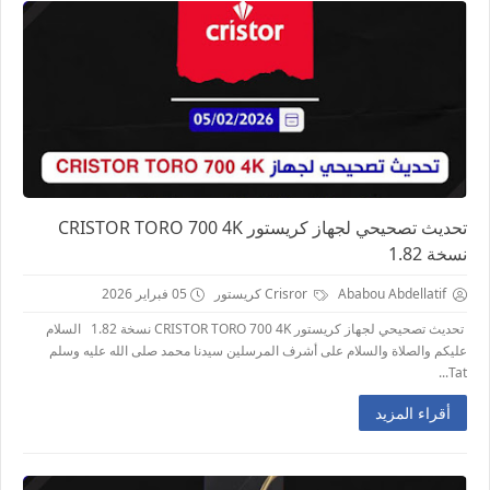
تحديث تصحيحي لجهاز كريستور CRISTOR TORO 700 4K
نسخة 1.82
Ababou Abdellatif
Crisror كريستور
05 فبراير 2026
تحديث تصحيحي لجهاز كريستور CRISTOR TORO 700 4K نسخة 1.82 السلام
عليكم والصلاة والسلام على أشرف المرسلين سيدنا محمد صلى الله عليه وسلم
Tat...
أقراء المزيد