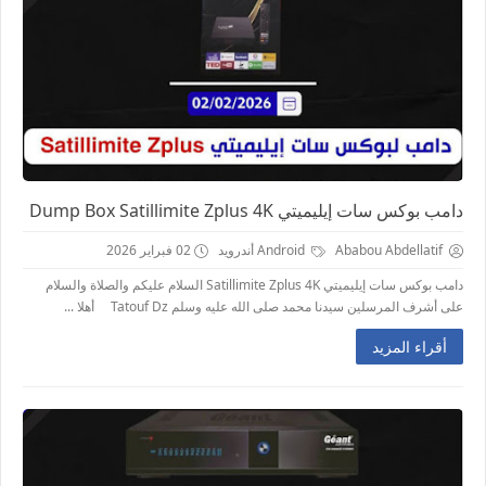
دامب بوكس سات إيليميتي Dump Box Satillimite Zplus 4K
Ababou Abdellatif
Android أندرويد
02 فبراير 2026
دامب بوكس سات إيليميتي Satillimite Zplus 4K السلام عليكم والصلاة والسلام
على أشرف المرسلين سيدنا محمد صلى الله عليه وسلم Tatouf Dz أهلا ...
أقراء المزيد