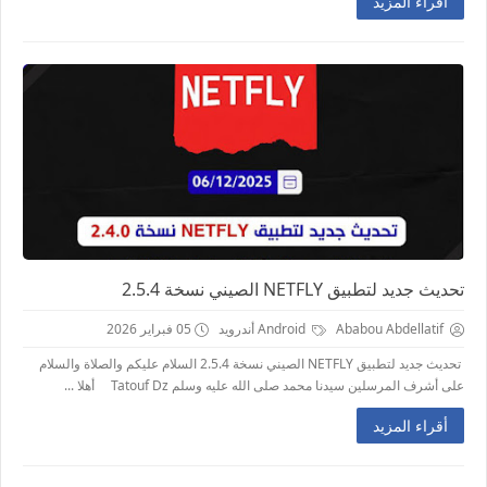
أقراء المزيد
تحديث جديد لتطبيق NETFLY الصيني نسخة 2.5.4
Ababou Abdellatif
Android أندرويد
05 فبراير 2026
تحديث جديد لتطبيق NETFLY الصيني نسخة 2.5.4 السلام عليكم والصلاة والسلام
على أشرف المرسلين سيدنا محمد صلى الله عليه وسلم Tatouf Dz أهلا ...
أقراء المزيد