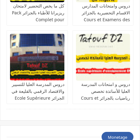
دروس وامتحانات المدارس
كل ما يخص التحضير لامتحان
الاقسام التحضيرية بالجزائر
ريزيرانا للأطباء بالجزائر Pack
Complet pour
Cours et Examens des
Préparation d’examen
Classes et Ecoles
Résidanat
Préparatoires
دروس و امتحانات المدرسة
دروس المدرسة العليا للتسيير
العليا للأساتذة تخصص
والاقتصاد الرقمي بالقليعة في
رياضيات بالجزائر Cours et
الجزائر Ecole Supérieure
de Gestion et d'Economie
Examens Ecole
Numérique ESGEN Koléa
supérieure
d'enseignement ENS
Mathématiques
Monetage