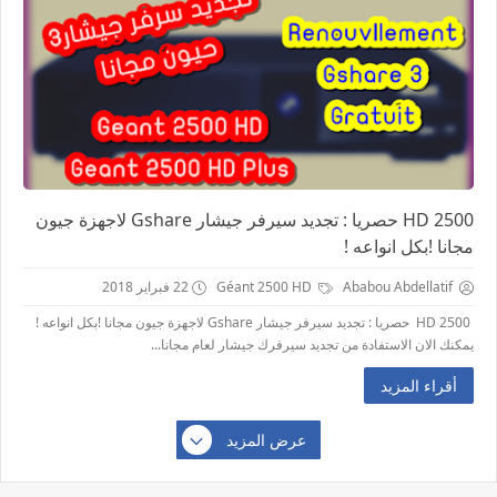
2500 HD حصريا : تجديد سيرفر جيشار Gshare لاجهزة جيون
مجانا !بكل انواعه !
Ababou Abdellatif
Géant 2500 HD
22 فبراير 2018
2500 HD حصريا : تجديد سيرفر جيشار Gshare لاجهزة جيون مجانا !بكل انواعه !
يمكنك الان الاستفادة من تجديد سيرفرك جيشار لعام مجانا...
أقراء المزيد
عرض المزيد