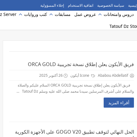
ئيسية
سياسة الخصوصية
اتفاقية الاستخدام
إخلاء المسؤولية
دروس وامتحانات
عروض عمل
مسابقات
كتب وروايات
z Server
فريق الأيكون يعلن إطلاق نسخة تجريبية ORCA GOLD
Ababou Abdellatif
Icone أيكون
26 أكتوبر 2025
فريق الأيكون يعلن إطلاق نسخة تجريبية ORCA GOLD السلام عليكم والصلاة
والسلام على أشرف المرسلين سيدنا محمد صلى الله عليه وسلم Tatouf Dz ...
أقراء المزيد
الحل النهائي لتوقف تطبيق GOGO V20 على الأجهزة الكورية