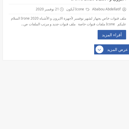
Ababou Abdellatif
Icone أيكون
21 نوفمبر 2020
ملف قنوات خاص بجهاز لشهر نوفمبر لأجهزة الايرون و الأشباه Irone 2020 السلام
عليكم Icone ملفات قنوات خاصة ملف قنوات جديد و مرتب الملفات ص...
أقراء المزيد
عرض المزيد