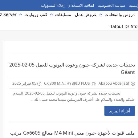
ئيسية
سياسة الخصوصية
اتفاقية الاستخدام
إخلاء المسؤولية
دروس وامتحانات
عروض عمل
مسابقات
كتب وروايات
z Server
تحديثات جديدة لشركة جيون وعودة اليوتوب للعمل 05-02-2025
Géant
Ababou Abdellatif
CX 300 MINI HYBRID PLUS
05 فبراير 2025
تحديثات جديدة لشركة جيون وعودة اليوتوب للعمل 05-02-2025 السلام
عليكم والصلاة والسلام على أشرف المرسلين سيدنا محمد صلى الله ...
أقراء المزيد
ملف قنوات لأجهزة جيون ميني M4 Mini معالج Gx6605 مرتب