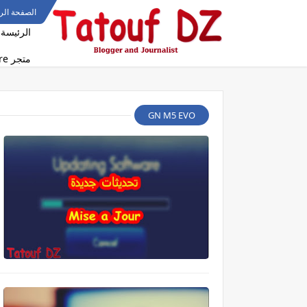
الصفحة الر
الرئيسة
متجر Tatouf Dz Store
GN M5 EVO