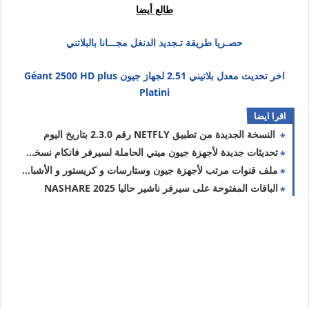
طالع أيضا
حصـريا طريقة تـجديد الدنغل مجـــانا بالبلاتني
اخر تحديث معدل بلاتيني 2.51 لجهاز جيون Géant 2500 HD plus
Platini
اقرا ايضا
النسخة الجديدة من تطبيق NETFLY رقم 2.3.0 بتاريخ اليوم
تحديثات جديدة لأجهزة جيون ميني الحاملة لسيرفر فانكام نسخة 3.29
ملف قنوات مرتب لأجهزة جيون وستارسات و كريستور و الأشباه لشهر نوفمبر 2025
الباقات المفتوحة على سيرفر ناشير حاليا NASHARE 2025