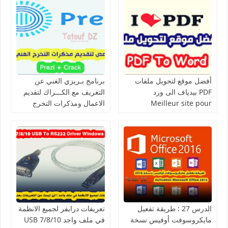
أفضل موقع لتحويل ملفات
برنامج بـريزي الغني عن
PDF بيدياف الى ورد
التعريف مع الكـــراك لتقديم
Meilleur site pour
الاعمال ومذكرات التخرج
Prezi avec Crack pour la
conversion PDF To Word
présentation
الدرس 27 : طريقة تفعيل
تعريفات درايفر لجميع الانظمة
مايكروسوفت أوفيس نسخة
في ملف واحد 7/8/10 USB