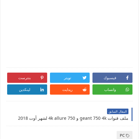
فيسبوك
تويتر
بنترست
واتساب
ريدايت
لينكدين
المقال السابق
ملف قنوات geant 750 4k و 750 4k allure لشهر أوت 2018
PC